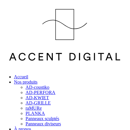
Accueil
Nos produits
AD-coustiko
AD-PERFORA
AD-KWIET
AD-GRILLE
raMURe
PLANKA
Panneaux sculptés
Panneaux diviseurs
À propos