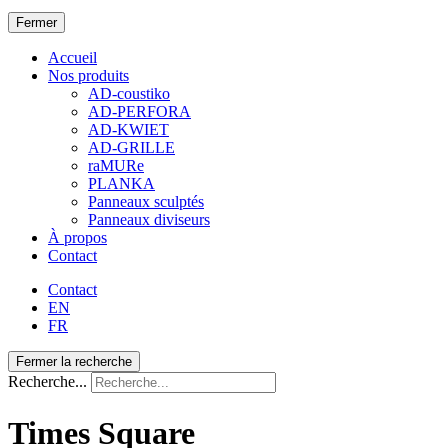
Fermer
Accueil
Nos produits
AD-coustiko
AD-PERFORA
AD-KWIET
AD-GRILLE
raMURe
PLANKA
Panneaux sculptés
Panneaux diviseurs
À propos
Contact
Contact
EN
FR
Fermer la recherche
Recherche...
Times Square