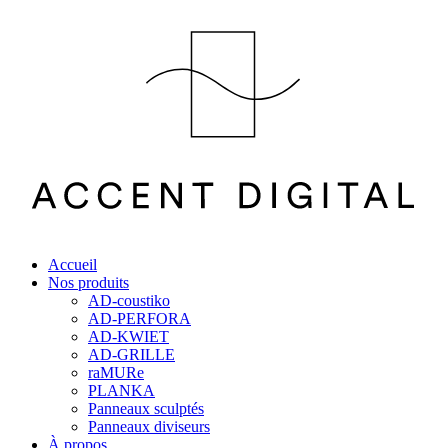
Accueil
Nos produits
AD-coustiko
AD-PERFORA
AD-KWIET
AD-GRILLE
raMURe
PLANKA
Panneaux sculptés
Panneaux diviseurs
À propos